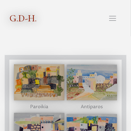
G.D-H.
Antiparos
Paroikia