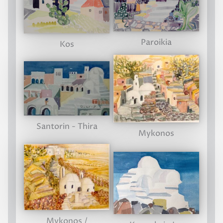
Paroikia
Kos
Santorin - Thira
Mykonos
Mykonos /